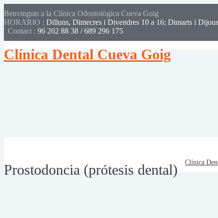
Benvinguts a la Clínica Odontològica Cueva Goig
HORARIO :
Dilluns, Dimecres i Divendres 10 a 16; Dimarts i Dijous
Contact :
96 202 88 38 / 689 296 175 
Clínica Dental Cueva Goig
Clínica Den
Prostodoncia (prótesis dental)