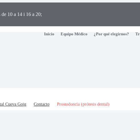
 de 10 a 14 i 16 a 20;
Inicio
Equipo Médico
¿Por qué elegirnos?
Tr
tal Cueva Goig
Contacto
Prostodoncia (prótesis dental)