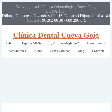
Benvinguts a la Clínica Odontològica Cueva Goig
HORARIO :
Dilluns, Dimecres i Divendres 10 a 16; Dimarts i Dijous de 10 a 14 i 
Contact :
96 202 88 38 / 689 296 175 
Clínica Dental Cueva Goig
Inicio
Equipo Médico
¿Por qué elegirnos?
Tratamientos
Instalaciones
Dudas
Casos Clínicos
Blog
Contacto